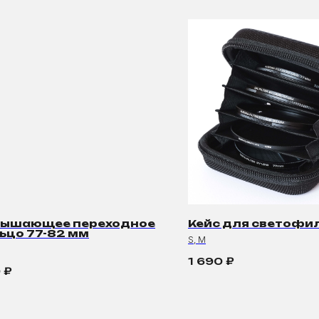
вышающее переходное
Кейс для светофи
ьцо 77-82 мм
S, M
1 690
₽
0
₽