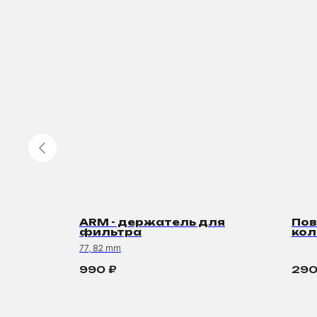
 37-82
ARM - держатель для
По
фильтра
кол
77, 82 mm
990
₽
29